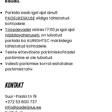
kaudu.
Parkida saab igal ajal ainult
PADELIKESKUSE
sildiga tähistatud
kohtadele.
Tööpäevadel
alates 17:00 ja igal ajal
nädalavahetuseti
, on lubatud
parkida ka AURIGHTEC märkidega
tähistatud kohtadele.
Teiste ettevõtete parkimiskohtadel
parkimine ei ole lubatud.
Valesti parkimise korral esitatakse
parkimistrahv.
KONTAKT
Suur-Paala tn 19
+372 53 800 737
info@padelplus.ee