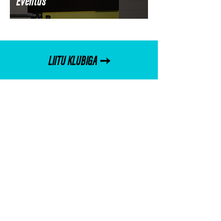
Eventus
LIITU KLUBIGA ➙
LIITU UUDISKIRJAGA
ASUKOHAD
Padel+ Kawe