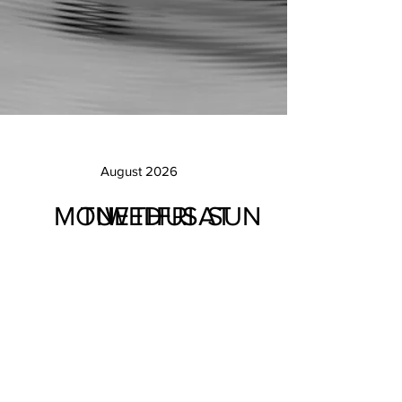
August 2026
MON
TUE
WED
THU
FRI
SAT
SUN