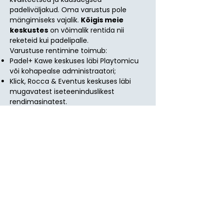
padeliväljakud. Oma varustus pole
mängimiseks vajalik.
Kõigis meie
keskustes
on võimalik rentida nii
reketeid kui padelipalle.
Varustuse rentimine toimub:
Padel+ Kawe keskuses läbi Playtomicu
või kohapealse administraatori;
Klick, Rocca & Eventus keskuses läbi
mugavatest iseteeninduslikest
rendimasinatest.
Lisaks on meil
Kawe ja Eventus
keskustes
olemas
pallimasin
(10€/h),
mis sobib ideaalselt iseseisvaks
harjutamiseks. Masinal saab reguleerida
kiirust, suunda, spinni ja kõrgust -
võimaldades täpselt nendele
elementidele, mida soovite mängus
arendada.