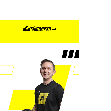
KÕIK SÜNDMUSED ➙