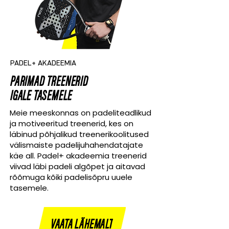
PADEL+ AKADEEMIA
PARIMAD TREENERID
IGALE TASEMELE
Meie meeskonnas on padeliteadlikud
ja motiveeritud treenerid, kes on
läbinud põhjalikud treenerikoolitused
välismaiste padelijuhahendatajate
käe all. Padel+ akadeemia treenerid
viivad läbi padeli algõpet ja aitavad
rõõmuga kõiki padelisõpru uuele
tasemele.
VAATA LÄHEMALT