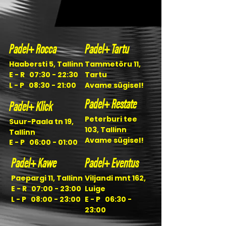
Padel+ Rocca
Padel+ Tartu
Haabersti 5, Tallinn
Tammetõru 11,
​E - R 07:30 - 22:30
Tartu
L - P 08:30 - 21:00
Avame sügisel!
Padel+ Restate
Padel+ Klick
Peterburi tee
Suur-Paala tn 19,
103, Tallinn
Tallinn
Avame sügisel!
E - P 06:00 - 01:00
Padel+ Kawe
Padel+ Eventus
Paepargi 11, Tallinn
Viljandi mnt 162,
E - R 07:00 - 23:00
Luige
L - P 08:00 - 23:00
E - P 06:30 -
23:00